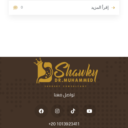
إقرأ المزيد
0
تواصل معنا
+20 1013923411