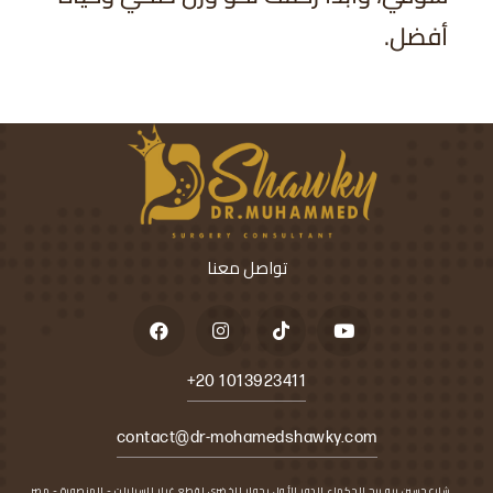
أفضل.
تواصل معنا
+20 1013923411
contact@dr-mohamedshawky.com
شارع حسين بيه برج الحكماء الدور الأول بجوار الخضري لقطع غيار السيارات - المنصورة - مصر